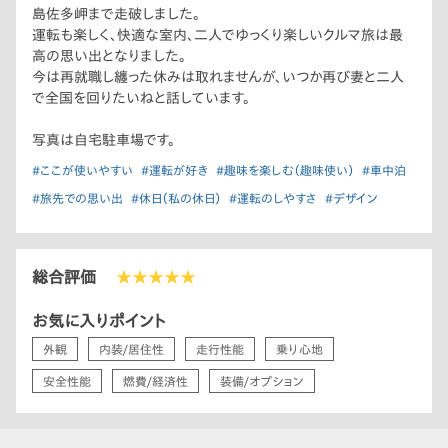
島佐多岬まで走破しました。
運転も楽しく、快適な室内、二人でゆっくり楽しいクルマ旅は最
高の思い出となりました。
今は再就職し纏った休みは取れませんが、いつか再び妻と二人
で全国を回りたいねと話しています。
写真は自宅駐車場です。
#ここが使いやすい
#運転が好き
#趣味を楽しむ（趣味使い）
#車中泊
#旅先での思い出
#休日（私の休日）
#運転のしやすさ
#デザイン
総合評価
★★★★★
お気に入りポイント
外観
内装/居住性
走行性能
乗り心地
安全性能
燃費/経済性
装備/オプション