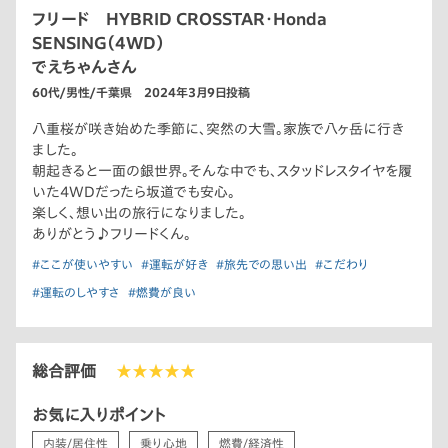
フリード HYBRID CROSSTAR・Honda
SENSING（4WD）
でえちゃんさん
60代/男性/千葉県 2024年3月9日投稿
八重桜が咲き始めた季節に、突然の大雪。家族で八ヶ岳に行き
ました。
朝起きると一面の銀世界。そんな中でも、スタッドレスタイヤを履
いた4WDだったら坂道でも安心。
楽しく、想い出の旅行になりました。
ありがとう♪フリードくん。
#ここが使いやすい
#運転が好き
#旅先での思い出
#こだわり
#運転のしやすさ
#燃費が良い
総合評価
★★★★★
お気に入りポイント
内装/居住性
乗り心地
燃費/経済性