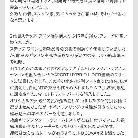
車も時間が経過すると、開発時の時代感が良い意味で発揮され
愛着も湧いてきます。
外観や内装、エンジン等、気に入った所が有れば、それが一番か
なと思います。
2代目ステップ ワゴン後期購入から19年が経ち、フリードに買い
換えました。
ステップ ワゴンも消耗品等の交換で問題なく使用していました
が、昨今のガソリン高騰や家族での使い方の変化から新車購入
を判断。
もう出ることは無いと思われる、7速デュアルクラッチトランスミ
ッションを組み合わせたSPORT HYBRID i-DCD搭載のフリー
ドに試乗したところ、この手の小さな3列シート車では内装、広さ
に満足し、自動MTの熟成も確かめられましたので、比較的最近
に設定されたフィヨルドミスト・パールを購入しました。
オリジナルの外観と内装が落ち着いていましたので特別装備は
選びませんでしたが、本革ステアリングの感触が好きでしたので
編み込みの本革カバーを用意しました。
後席キャプテンシートのアームレストが左右に付いていたり、視
線移動の少ないメーターだったりと不満の出ない車です。
運転は走らせ方にコツが有るようで、i-DCDの特徴を活かした