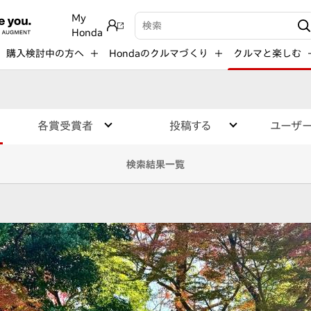
My
検索キーワード入力
Honda
購入検討中の方へ
Hondaのクルマづくり
クルマと楽しむ
各賞受賞者
投稿する
ユーザ
検索結果一覧