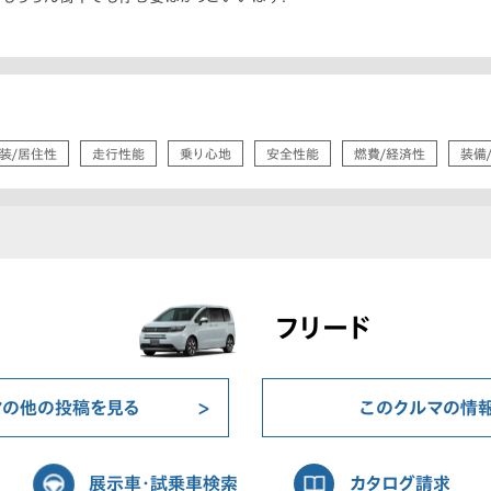
装/居住性
走行性能
乗り心地
安全性能
燃費/経済性
装備
フリード
マの他の投稿を見る
このクルマの情
展示車・試乗車検索
カタログ請求