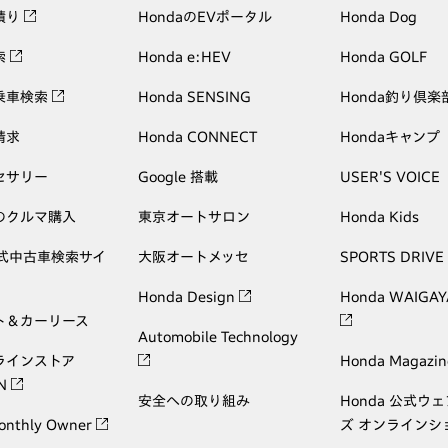
積り
HondaのEVポータル
Honda Dog
索
Honda e:HEV
Honda GOLF
乗車検索
Honda SENSING
Honda釣り倶楽
請求
Honda CONNECT
Hondaキャンプ
セサリー
Google 搭載
USER'S VOICE
のクルマ購入
東京オートサロン
Honda Kids
公式中古車検索サイ
大阪オートメッセ
SPORTS DRIVE
Honda Design
Honda WAIGAY
ト＆カーリース
Automobile Technology
ラインストア
Honda Magazin
ON
安全への取り組み
Honda 公式ウ
onthly Owner
ズ オンラインシ