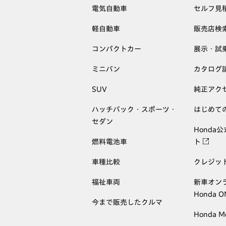
電気自動車
セルフ見
軽自動車
販売店検
コンパクトカー
展示・試
ミニバン
カタログ
SUV
純正アク
ハッチバック・スポーツ・
はじめて
セダン
Honda
燃料電池車
ト
車種比較
クレジッ
福祉車両
新車オン
Honda 
今まで販売したクルマ
Honda M