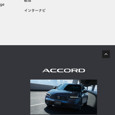
配信
age
インターナビ