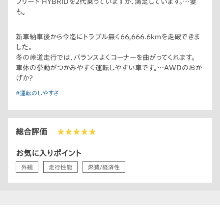
フリード HYBRIDを2代乗っていますが、満足しています。…妻
も。
新車納車後から今迄にトラブル無く66,666.6kmを走破できま
した。
冬の峠道走行では、バランスよくコーナーを曲がってくれます。
車体の挙動がつかみやすく運転しやすい車です。…AWDのおか
げか？
#運転のしやすさ
総合評価
★★★★★
お気に入りポイント
外観
走行性能
燃費/経済性