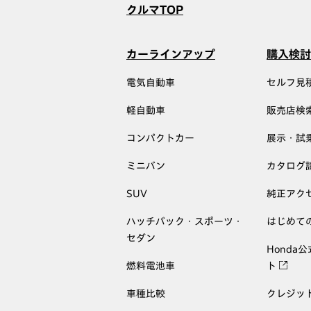
クルマTOP
カーラインアップ
購入検討
電気自動車
セルフ見
軽自動車
販売店検
コンパクトカー
展示・試
ミニバン
カタログ
SUV
純正アク
ハッチバック・スポーツ・
はじめて
セダン
Honda
燃料電池車
ト
車種比較
クレジッ