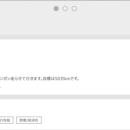
ンガン走らせて行きます。目標は50万kmです。
ー
行性能
燃費/経済性