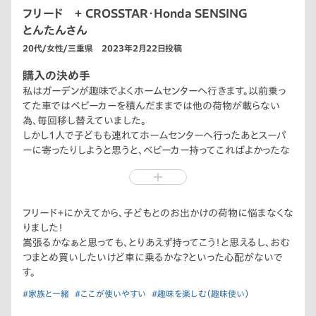
フリード ＋ CROSSTAR・Honda SENSING
とんたんさん
20代/女性/三重県 2023年2月22日投稿
購入の決め手
私はガーデンが趣味でよくホームセンターへ行きます。以前乗っ
てた車ではベビーカーを積んだままでは他の荷物が載らない
為、毎回移し替えていました。
しかし1人で子どもも連れてホームセンターへ行ったあとスーパ
ーに寄ったりしようと思うと、ベビーカー持ってこればよかったな
ぁと思うことも。
フリード＋はトランク部分が2段に仕切れて、なんと下段にベビー
カーが綺麗に収まるのです！写真は4輪のB型ですが、3輪のA型
フリード＋にかえてから、子どもとのお出かけの荷物に悩まなくな
の大きいベビーカーも収まります。そのおかげでホームセンター
りました！
で大量の砂を購入してもOK、その後にスーパーで買い物する用
嵩張るかなぁと思っても、とりあえず持ってこう！と思えるし、おむ
のクーラーボックスも入っちゃいます！
つまとめ買いしたいけど車に乗るかな？といった心配がないで
す。
この荷室の使い勝手の良さでフリード＋に決めました！
#家族と一緒
#ここが使いやすい
#趣味を楽しむ（趣味使い）