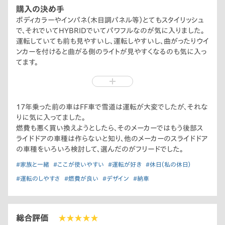
購入の決め手
ボディカラーやインパネ（木目調パネル等）とてもスタイリッシュ
で、それでいてHYBRIDでいてパワフルなのが気に入りました。
運転していても前も見やすいし、運転しやすいし、曲がったりウイ
ンカーを付けると曲がる側のライトが見やすくなるのも気に入っ
てます。
フリードも前車に負けない位乗りたいと思います。
17年乗った前の車はFF車で雪道は運転が大変でしたが、それな
りに気に入ってました。
燃費も悪く買い換えようとしたら、そのメーカーではもう後部ス
ライドドアの車種は作らないと知り、他のメーカーのスライドドア
の車種をいろいろ検討して、選んだのがフリードでした。
#家族と一緒
#ここが使いやすい
#運転が好き
#休日（私の休日）
#運転のしやすさ
#燃費が良い
#デザイン
#納車
総合評価
★★★★★