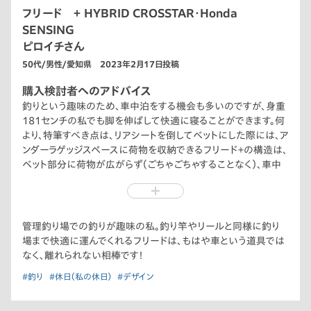
フリード ＋ HYBRID CROSSTAR・Honda
SENSING
ピロイチさん
50代/男性/愛知県 2023年2月17日投稿
購入検討者へのアドバイス
釣りという趣味のため、車中泊をする機会も多いのですが、身重
181センチの私でも脚を伸ばして快適に寝ることができます。何
より、特筆すべき点は、リアシートを倒してベットにした際には、ア
ンダーラゲッジスペースに荷物を収納できるフリード＋の構造は、
ベット部分に荷物が広がらず（ごちゃごちゃすることなく）、車中
泊にはうってつけだと思います。
コンパクトカーでの車中泊を検討されている方には、間違いなく
お勧めの1台です!
管理釣り場での釣りが趣味の私。釣り竿やリールと同様に釣り
場まで快適に運んでくれるフリードは、もはや車という道具では
なく、離れられない相棒です！
#釣り
#休日（私の休日）
#デザイン