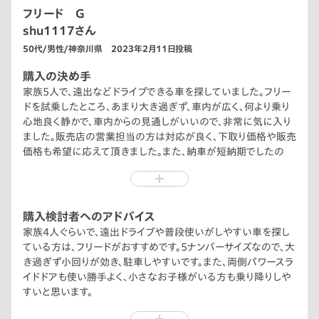
フリード G
shu1117さん
50代/男性/神奈川県 2023年2月11日投稿
購入の決め手
家族5人で、遠出などドライブできる車を探していました。フリー
ドを試乗したところ、あまり大き過ぎず、車内が広く、何より乗り
心地良く静かで、車内からの見通しがいいので、非常に気に入り
ました。販売店の営業担当の方は対応が良く、下取り価格や販売
価格も希望に応えて頂きました。また、納車が短納期でしたの
で、即決しました。
購入検討者へのアドバイス
家族4人ぐらいで、遠出ドライブや普段使いがしやすい車を探し
ている方は、フリードがおすすめです。5ナンバーサイズなので、大
き過ぎず小回りが効き、駐車しやすいです。また、両側パワースラ
イドドアも使い勝手よく、小さなお子様がいる方も乗り降りしや
すいと思います。
乗り心地も静かで、車内からの見通しが良く、1.5L i-VTECエン