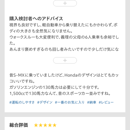
購入検討者へのアドバイス
視界も良好ですし、軽自動車から乗り替えたにもかかわらず、ボ
ディの大きさも全然気になりません。
ウォークスルーも大変便利で、義理の父母の6人乗車も余裕でし
た。
あんまり褒めすぎるのも回し者みたいですので少しだけ気にな
ったところは、Honda SENSINGのアダプティブクルーズコント
ロール（ACC）が30km/h以下で切れてしまうのは残念です。せ
めて10km/h以下ぐらいでしたら良かったです。
昔S-MXに乗っていましたけど、Hondaのデザインはとてもカッ
コいいですね。
ガソリンエンジンの130馬力は必要にして十分です。
1,500ccで130馬力なんて、昔のスポーツカー並みですね。
#運転のしやすさ
#デザイン
#一番のお気に入り
#納車
#レビュー
総合評価
★★★★★