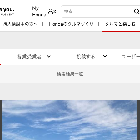
My
検索キーワード入力
Honda
購入検討中の方へ
Hondaのクルマづくり
クルマと楽しむ
各賞受賞者
投稿する
ユーザ
検索結果一覧