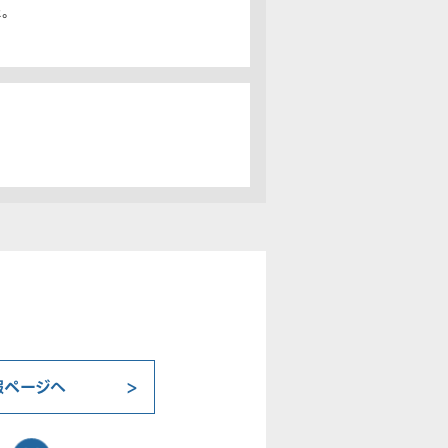
。
報ページへ