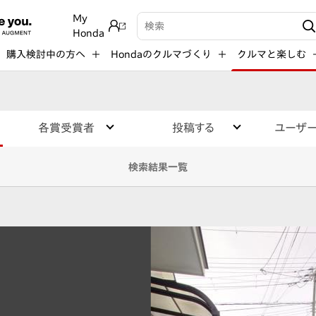
My
検索キーワード入力
Honda
購入検討中の方へ
Hondaのクルマづくり
クルマと楽しむ
各賞受賞者
投稿する
ユーザ
検索結果一覧