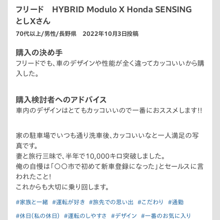
フリード HYBRID Modulo X Honda SENSING
としXさん
70代以上/男性/長野県 2022年10月3日投稿
購入の決め手
フリードでも、車のデザインや性能が全く違ってカッコいいから購
入した。
購入検討者へのアドバイス
車内のデザインはとてもカッコいいので一番におススメします!!
家の駐車場でいつも通り洗車後、カッコいいなと一人満足の写
真です。
妻と旅行三昧で、半年で10,000キロ突破しました。
俺の自慢は「〇〇市で初めて新車登録になった」とセールスに言
われたこと！
これからも大切に乗り回します。
#家族と一緒
#運転が好き
#旅先での思い出
#こだわり
#通勤
#休日（私の休日）
#運転のしやすさ
#デザイン
#一番のお気に入り