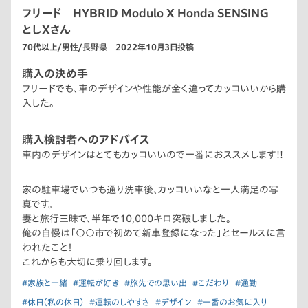
フリード HYBRID Modulo X Honda SENSING
としXさん
70代以上/男性/長野県 2022年10月3日投稿
購入の決め手
フリードでも、車のデザインや性能が全く違ってカッコいいから購
入した。
購入検討者へのアドバイス
車内のデザインはとてもカッコいいので一番におススメします!!
家の駐車場でいつも通り洗車後、カッコいいなと一人満足の写
真です。
妻と旅行三昧で、半年で10,000キロ突破しました。
俺の自慢は「〇〇市で初めて新車登録になった」とセールスに言
われたこと！
これからも大切に乗り回します。
#家族と一緒
#運転が好き
#旅先での思い出
#こだわり
#通勤
#休日（私の休日）
#運転のしやすさ
#デザイン
#一番のお気に入り