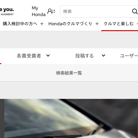
My
検索キーワード入力
Honda
購入検討中の方へ
Hondaのクルマづくり
クルマと楽しむ
各賞受賞者
投稿する
ユーザ
検索結果一覧