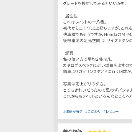
グレードを検討してみるといいかも。
・居住性
これはフィットの十八番。
初代から二十年以上経ちますが、これ
他車種でもそうですが、HondaのM・
後部座席の足元空間はLサイズセダンの
・燃費
私の使い方で平均24km/l。
カタログスペックに近い燃費を出すので
前車よりガソリンスタンドに行く回数が
写真は雨上がりの夕方。
とてもきれいだったので思わずパシャリ
これからもフィットといろんなところへ
#運転が好き
#こだわり
#レビュー
総合評価
★★★★☆