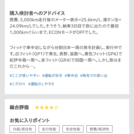
購入検討者へのアドバイス
燃費、5,000km走行後のメーター表示＝25.6km/L、満タン法＝
24.09km/Lでした。そうそう、納車3日目で旅に出たので最初
1,000kmぐらいまで、ECONモードがOFFでした。
フィットで車中泊しながら分割日本一周の旅を計画し、実行中で
す。白フィット（GP1）で東北、長野、滋賀へ。黄色フィット（GP6）で
紀伊半島一周へ。赤フィット（GR4）で四国一周へ。しかし旅はま
だこれから…。
#ここが使いやすい
#運転が好き
#車中泊
#旅先での思い出
#こだわり
#運転のしやすさ
総合評価
★★★★☆
お気に入りポイント
内装/居住性
走行性能
安全性能
燃費/経済性