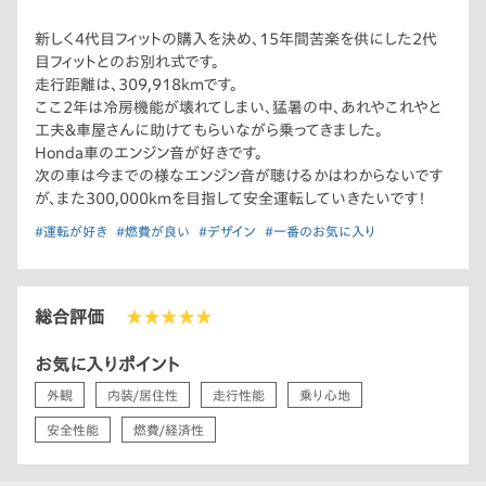
新しく4代目フィットの購入を決め、15年間苦楽を供にした2代
目フィットとのお別れ式です。
走行距離は、309,918kmです。
ここ2年は冷房機能が壊れてしまい、猛暑の中、あれやこれやと
工夫＆車屋さんに助けてもらいながら乗ってきました。
Honda車のエンジン音が好きです。
次の車は今までの様なエンジン音が聴けるかはわからないです
が、また300,000kmを目指して安全運転していきたいです！
#運転が好き
#燃費が良い
#デザイン
#一番のお気に入り
総合評価
★★★★★
お気に入りポイント
外観
内装/居住性
走行性能
乗り心地
安全性能
燃費/経済性