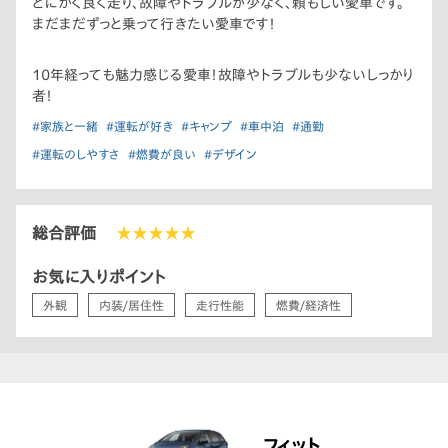
とにかく良く走り、故障やトラブルが少なく、頼もしい愛車です。
まだまだずっと乗って行きたい愛車です！
10年経っても魅力感じる愛車！故障やトラブルも少ないしっかり
者！
#家族と一緒
#運転が好き
#キャンプ
#車中泊
#通勤
#運転のしやすさ
#燃費が良い
#デザイン
総合評価
★★★★★
お気に入りポイント
外観
内装/居住性
走行性能
燃費/経済性
フィット