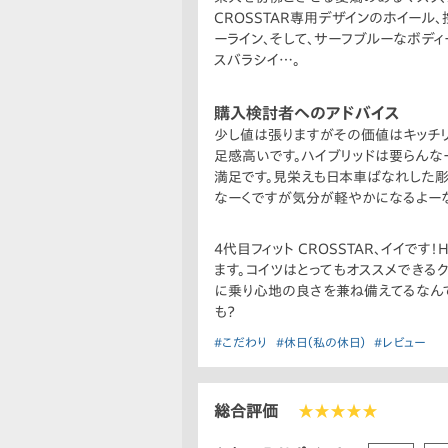
CROSSTAR専用デザインのホイー
ーライン、そして、サーフブルーなボディ
スバラシイ…。
購入検討者へのアドバイス
少し値は張りますがその価値はキッチリ
足感高いです。ハイブリッドは要らんな
満足です。見栄えも日本車ばなれした彫
なーくですが気分が軽やかになるよーな
4代目フィット CROSSTAR、イイで
ます。コイツはとってもオススメできるク
に乗り心地の良さを兼ね備えてるなんて
も？
#こだわり
#休日（私の休日）
#レビュー
総合評価
★★★★★