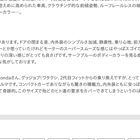
ル、控えめに高められた車高、クラウチング的な前傾姿勢、ルーフレールレスの
ーカラー…。
あります。ドアの閉まる音、内外装のシンプルさ加減、静粛性、乗り心地、前方
ーとか思っていたけれどモーターのスーパースムーズな感じはやっぱスゴイで
りの深い感じがとっても良さげです。サーフブルーのボディーカラーを見る度
気がしております。
す！Hondaさん、グッジョブ！ワタクシ、2代目フィットからの乗り換えですが、
ルマです。コンパクトカーでありながらも驚きの積載力。内外装ともに安っぽさ
奇跡的。このサイズで殆どのヒト達の要求をカバーできてしまうというのは