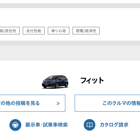
装/居住性
走行性能
乗り心地
燃費/経済性
フィット
マの他の投稿を見る
このクルマの情
展示車・試乗車検索
カタログ請求