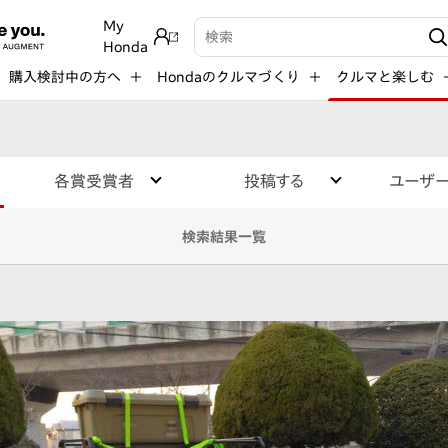
My
検索キーワード入力
Honda
購入検討中の方へ
Hondaのクルマづくり
クルマと楽しむ
各賞受賞者
投稿する
ユーザ
検索結果一覧