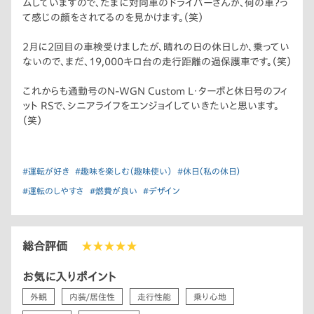
ムしていますので、たまに対向車のドライバーさんが、何の車？っ
て感じの顔をされてるのを見かけます。（笑）
2月に2回目の車検受けましたが、晴れの日の休日しか、乗ってい
ないので、まだ、19,000キロ台の走行距離の過保護車です。（笑）
これからも通勤号のN-WGN Custom L・ターボと休日号のフィ
ット RSで、シニアライフをエンジョイしていきたいと思います。
（笑）
#運転が好き
#趣味を楽しむ（趣味使い）
#休日（私の休日）
#運転のしやすさ
#燃費が良い
#デザイン
総合評価
★★★★★
お気に入りポイント
外観
内装/居住性
走行性能
乗り心地