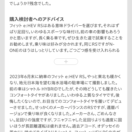
でしょうか？残念でした。
購入検討者へのアドバイス
フィット e:HEV RSはある意味ドライバーを選びます。それはず
ばり足回り。いわゆるスポーツな味付け。前の車の影響もあろう
かと思いますが、長く乗る車です。ぜひ生きた道で試乗することを
お勧めします。乗り味は好みが分かれます。同じRSですがN-
ONEのほうはしっとりしています。ごつごつ感を受け入れられる
のか？賛否があります。フィット e:HEV RSも今後アップデートさ
れていくと思いますが、個人的にはもう少ししなやかさが加われ
ばベストかなと思います。
2023年6月末に納車のフィット e:HEV RS。やっと東北も暖かく
なり、地元日本海を望む海水浴場の駐車場にて撮影しました。
前の車はシャトル HYBRIDでしたが、その時どうしても履きたい
コンフォートタイヤがありました。いわゆる上質なタイヤです。後
悔したくないので、お目当てのコンフォートタイヤを履いてデビュ
ーさせました。せっかくのメーカーバランスのRSですが、還暦バ
ージョンで乗り味が良くなりました。メーカーさん、ごめんなさ
い。足回りの強度ですが、フニャフニャした足回りよりも適度に固
いほうが長距離運転は疲れません。過去アコード、オデッセイの