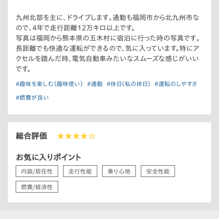
九州北部を主に、ドライブします｡通勤も福岡市から北九州市な
ので､4年で走行距離12万キロ以上です。
写真は福岡から熊本県の五木村に宿泊に行った時の写真です｡
長距離でも快適な運転ができるので、気に入っています。特にア
クセルを踏んだ時、電気自動車みたいなスムーズな感じがいい
です。
#趣味を楽しむ（趣味使い）
#通勤
#休日（私の休日）
#運転のしやすさ
#燃費が良い
総合評価
★★★★☆
お気に入りポイント
内装/居住性
走行性能
乗り心地
安全性能
燃費/経済性