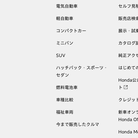
電気自動車
セルフ見
軽自動車
販売店検
コンパクトカー
展示・試
ミニバン
カタログ
SUV
純正アク
ハッチバック・スポーツ・
はじめて
セダン
Honda
燃料電池車
ト
車種比較
クレジッ
福祉車両
新車オン
Honda 
今まで販売したクルマ
Honda M