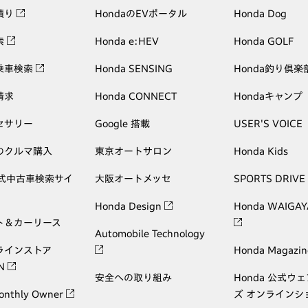
積り
HondaのEVポータル
Honda Dog
索
Honda e:HEV
Honda GOLF
乗車検索
Honda SENSING
Honda釣り倶楽
請求
Honda CONNECT
Hondaキャンプ
セサリー
Google 搭載
USER'S VOICE
のクルマ購入
東京オートサロン
Honda Kids
公式中古車検索サイ
大阪オートメッセ
SPORTS DRIVE
Honda Design
Honda WAIGAY
ト＆カーリース
Automobile Technology
ラインストア
Honda Magazin
ON
安全への取り組み
Honda 公式ウ
onthly Owner
ズ オンラインシ