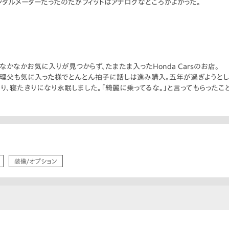
タルメーターだったのだがフィットはアナログなところがよかった。
かなかお気に入りが見つからず、たまたま入ったHonda Carsのお店。
義理父も気に入った様でとんとん拍子に話しは進み購入。五年が過ぎようとし
り、寝たきりになり永眠しました。「綺麗に乗ってるな。」と言ってもらったこ
装備/オプション