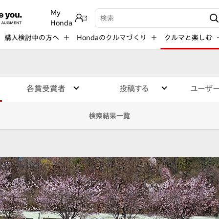
My
検索キーワード入力
Honda
購入検討中の方へ
Hondaのクルマづくり
クルマと楽しむ
各賞受賞者
投稿する
ユーザ
検索結果一覧