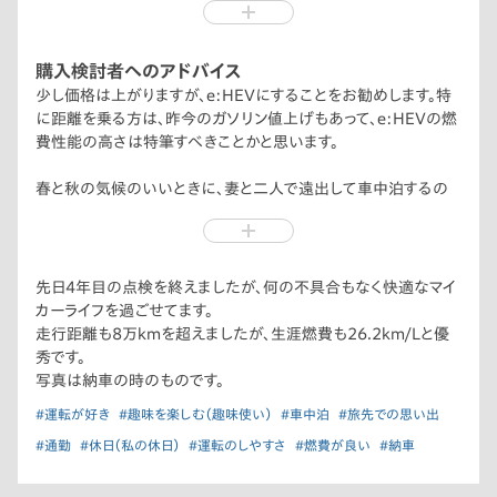
CROSSTARに決めました。
購入検討者へのアドバイス
少し価格は上がりますが、e:HEVにすることをお勧めします。特
に距離を乗る方は、昨今のガソリン値上げもあって、e:HEVの燃
費性能の高さは特筆すべきことかと思います。
春と秋の気候のいいときに、妻と二人で遠出して車中泊するの
ですが、身長170cm程度であれば余裕で二人並んで寝られます。
このクラスのコンパクトカーでこれが可能なのはフィットだけだ
と思います。
車中泊までしなくても、ロングドライブでちょっと仮眠を取りたい
先日4年目の点検を終えましたが、何の不具合もなく快適なマイ
とか横になりたいという時に、後席を倒せばほぼフラットになる
カーライフを過ごせてます。
のは魅力的です。
走行距離も8万kmを超えましたが、生涯燃費も26.2km/Lと優
秀です。
また、Honda Total Care プレミアムもお勧めです。エアコンの
写真は納車の時のものです。
始動がリモートで操作できるのは本当に便利です。
#運転が好き
#趣味を楽しむ（趣味使い）
#車中泊
#旅先での思い出
#通勤
#休日（私の休日）
#運転のしやすさ
#燃費が良い
#納車