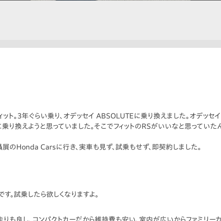
ト。3年ぐらい乗り、オデッセイ ABSOLUTEに乗り換えました。オデッセ
り換えようと思っていました。そこでフィットのRSがいいなと思っていたんで
のHonda Carsに行き、実車も見ず、試乗もせず、即契約しました。
です。試乗したら欲しくなりますよ。
走りも良し、コンパクトカーだから維持費も安い、室内が広いからファミリー