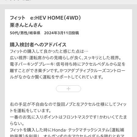
フィット e:HEV HOME（4WD）
栗きんとんさん
50代/男性/岐阜県 2024年3月11日投稿
購入検討者へのアドバイス
フィットの購入して良かったと感じた点は…
広い視界：運転席からの見晴らしが良く、スッキリとした視界。
電子パーキングブレーキ：信号待ち時にアクセルペダルから足を
離すことができ楽チンです。かつアダプティブクルーズコントロー
ルがなかなか賢く運転をサポートしてくれています。
快適なシート：もっちりとした厚みのある座り心地のよいシート。
長時間のドライブでも疲れにくいです。
後部座席の広さ：大人でもゆったりと座れるスペースと後部座席
にフィット伝統のはね上げ機能を備え、高さのある荷物も積み込
右の手足が不自由なので旋回ノブと左アクセル仕様にしてフィッ
むことができます。
トを運転をしています。
静粛性の高さ：エンジンがかかっている時でも気がつかないほど
一番のお気に入りポイントはフロントマスクです！かわいくてたま
静かなエンジン音です。
らない。
力強さ：必要なパワーを兼ね備えているので高速道路の合流ポ
フィットを購入した時にHonda・テックマチックシステム（運転補
イントでもゆとりのある加速をします。
助装置）を利用し、オルガン式の左アクセルペダルを踏むと右ア