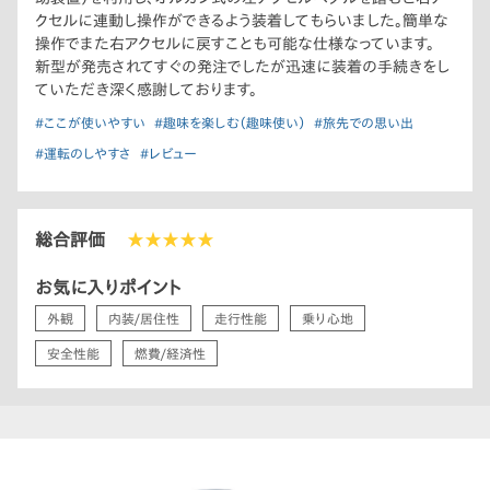
クセルに連動し操作ができるよう装着してもらいました。簡単な
以上の六点です。
操作でまた右アクセルに戻すことも可能な仕様なっています。
新型が発売されてすぐの発注でしたが迅速に装着の手続きをし
まだまだ良い点をあげればたくさんありますが長くなりますの
ていただき深く感謝しております。
で…。（笑）
#ここが使いやすい
#趣味を楽しむ（趣味使い）
#旅先での思い出
端的に表現します。
運転がしやすい！しっかりしている！なんかいい！これに尽きます。
#運転のしやすさ
#レビュー
出不精だった自分が、フィットに変えてから運転が楽しいと感じ
1,800キロの長距離ドライブに出かけました。ドライブ中その
時々でいろんな判断を求められるケースもありましたが、臨機応
総合評価
★★★★★
変にゴニョゴニョ動き回ることができ、自分にジャストフィットし
扱いやすい車でした。長距離ドライブを行ったことで何か新しい
お気に入りポイント
ことができたような達成感もあり気持ちが良かったです。これか
らも天気のいい日は柴犬顔の良き相棒フィットと出かけます。
外観
内装/居住性
走行性能
乗り心地
安全性能
燃費/経済性