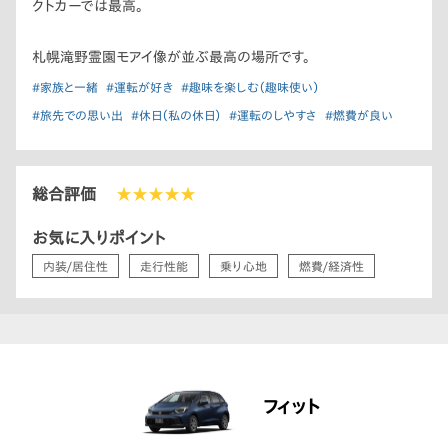
クトカーでは最高。
札幌滝野霊園モアイ像が並ぶ最高の場所です。
#家族と一緒
#運転が好き
#趣味を楽しむ（趣味使い）
#旅先での思い出
#休日（私の休日）
#運転のしやすさ
#燃費が良い
総合評価
★★★★★
お気に入りポイント
内装/居住性
走行性能
乗り心地
燃費/経済性
フィット