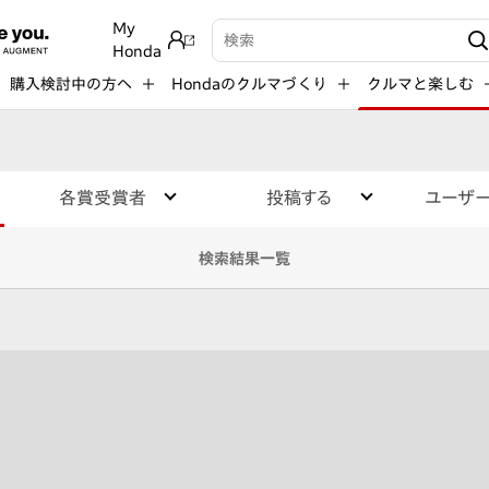
My
検索キーワード入力
Honda
購入検討中の方へ
Hondaのクルマづくり
クルマと楽しむ
各賞受賞者
投稿する
ユーザ
検索結果一覧