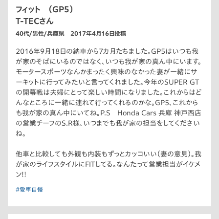
フィット （GP5）
T-TECさん
40代/男性/兵庫県 2017年4月16日投稿
2016年9月18日の納車から7カ月たちました。GP5はいつも我
が家のそばにいるのではなく、いつも我が家の真ん中にいます。
モータースポーツなんかまったく興味のなかった妻が一緒にサ
ーキットに行ってみたいと言ってくれました。今年のSUPER GT
の開幕戦は夫婦にとって楽しい時間になりました。これからはど
んなところに一緒に連れて行ってくれるのかな。GP5、これから
も我が家の真ん中にいてね。P.S Honda Cars 兵庫 神戸西店
の営業チーフのS.R様、いつまでも我が家の担当をしてください
ね。
他車と比較しても外観も内装もずっとカッコいい（妻の意見）。我
が家のライフスタイルにFITしてる。なんたって営業担当がイケメ
ン!!
#愛車自慢