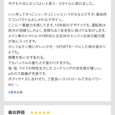
今でも十分にカッコよいと思う…スタイルに惚れました。
いい年してかっこいい、かっこいいというのもなんですが、都会的
でコンパクトなおしゃれなデザイン。
ここに一番魅力を感じてます。10年前のデザインでも、運転席は
前方の見晴らしがよく、空間も広く安全性に長けてる気がします。
メイン車のシャトル HYBRIDと正反対のエンジン主体の動力源
が気に入ってます。
少しうるさい感じがいいかも…SPORTモードにした時の変わり
ようも。
燃費を気にせず走れる。
でもハンドルの重たさが変わりすぎかも。
短・低・ワイドの特性生かしたコーナリングの安定感が嬉しい。
αなので装備が充実です。
ボディサイズに合わせた、丁度良いコントロールできるパワー
etc…。
#愛車自慢
総合評価
★★★★★