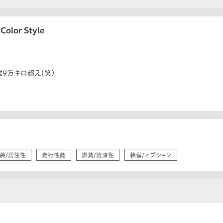
Color Style
9万キロ超え（笑）
装/居住性
走行性能
燃費/経済性
装備/オプション