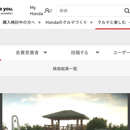
My
検索キーワード入力
Honda
購入検討中の方へ
Hondaのクルマづくり
クルマと楽しむ
各賞受賞者
投稿する
ユーザ
検索結果一覧