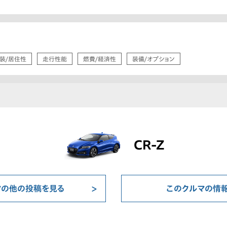
装/居住性
走行性能
燃費/経済性
装備/オプション
CR-Z
マの他の投稿を見る
このクルマの情