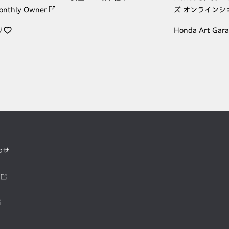
onthly Owner
ズ オンラインシ
り
Honda Art Gar
わせ
ツ