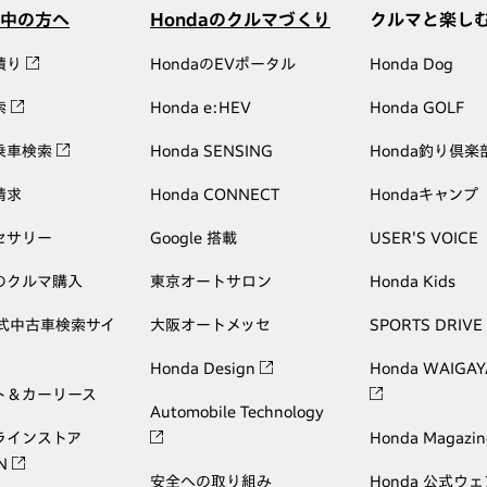
中の方へ
Hondaのクルマづくり
クルマと楽し
積り
HondaのEVポータル
Honda Dog
索
Honda e:HEV
Honda GOLF
乗車検索
Honda SENSING
Honda釣り倶楽
請求
Honda CONNECT
Hondaキャンプ
セサリー
Google 搭載
USER'S VOICE
のクルマ購入
東京オートサロン
Honda Kids
公式中古車検索サイ
大阪オートメッセ
SPORTS DRIVE
Honda Design
Honda WAIGAY
ト＆カーリース
Automobile Technology
ラインストア
Honda Magazin
ON
安全への取り組み
Honda 公式ウ