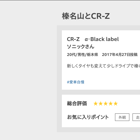
榛名山とCR-Z
CR-Z α・Black label
ソニックさん
20代/男性/栃木県 2017年4月27日投稿
新しくタイヤも変えて少しドライブで榛
#愛車自慢
総合評価
★★★★★
お気に入りポイント
外観
走