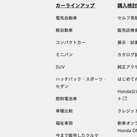
カーラインアップ
購入検討
電気自動車
セルフ見
軽自動車
販売店検
コンパクトカー
展示・試
ミニバン
カタログ
SUV
純正アク
ハッチバック・スポーツ・
はじめて
セダン
Honda
燃料電池車
ト
車種比較
クレジッ
福祉車両
新車オン
Honda 
今まで販売したクルマ