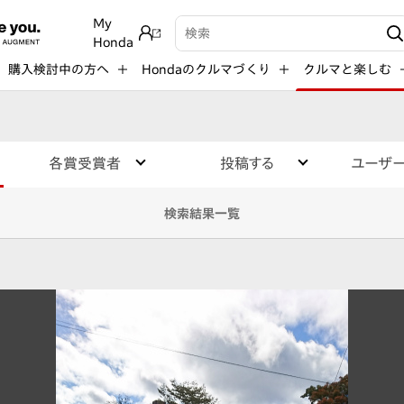
My
検索キーワード入力
Honda
購入検討中の方へ
Hondaのクルマづくり
クルマと楽しむ
各賞受賞者
投稿する
ユーザ
検索結果一覧