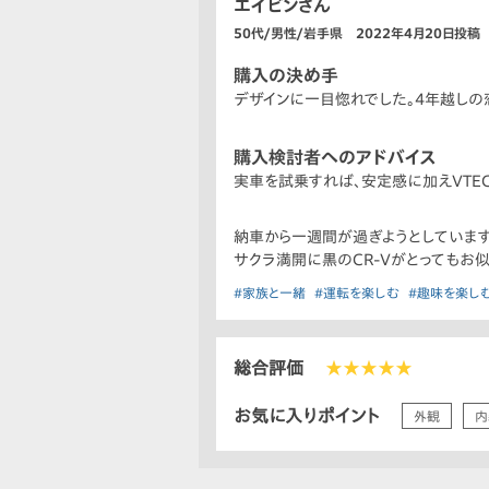
エイビンさん
50代/男性/岩手県 2022年4月20日投稿
購入の決め手
デザインに一目惚れでした。4年越しの
購入検討者へのアドバイス
実車を試乗すれば、安定感に加えVTE
納車から一週間が過ぎようとしています
サクラ満開に黒のCR-Vがとってもお似
#家族と一緒
#運転を楽しむ
#趣味を楽し
総合評価
★★★★★
お気に入りポイント
外観
内