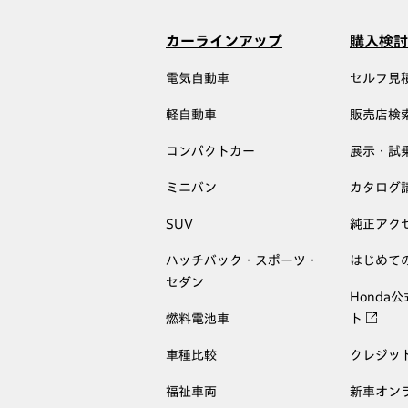
カーラインアップ
購入検討
電気自動車
セルフ見
軽自動車
販売店検
コンパクトカー
展示・試
ミニバン
カタログ
SUV
純正アク
ハッチバック・スポーツ・
はじめて
セダン
Honda
燃料電池車
ト
車種比較
クレジッ
福祉車両
新車オン