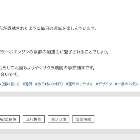
恋が成就されたように毎日の運転を楽しんでいます。
Cターボエンジンの抜群の加速力に魅了されることでしょう。
。そして北国もようやくサクラ満開の季節到来です。
合いです。
む（趣味使い）
#通勤
#休日（私の休日）
#運転のしやすさ
#デザイン
#一番のお気に
装/居住性
走行性能
乗り心地
安全性能