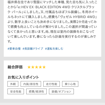
福井県在住であり雪国にマッチした車種、見た目も気に入ったこ
とから「e:HEV EX・BLACK EDITION 4WD クリスタルブラッ
ク・パール」にしました。又、付属品もほぼフル装備し、冬用ホイー
ルもネットにて購入しました。燃費も「ヴェゼル HYBRID 4WD」
より、数字上良いことも決め手になりました。実際2か月走ってみ
て燃費も向上しているのが解かりました。この選択が間違ってい
なくて良かったと思います。尚、現在は室内の装飾をおこなって
いて楽しんでいます。春になったら計画を実行するのが楽しみで
す。
#愛車自慢
#長距離ドライブ
#運転を楽しむ
総合評価
★★★★★
お気に入りポイント
外観
内装/居住性
走行性能
乗り心地
安全性能
燃費/経済性
装備/オプション