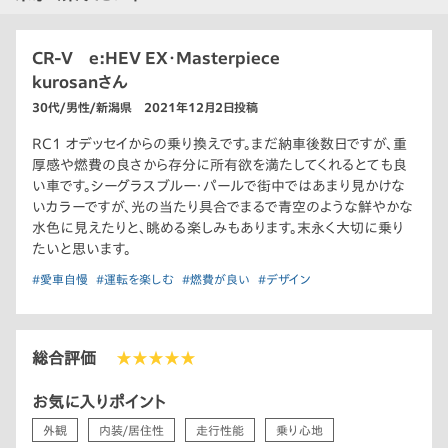
CR-V e:HEV EX・Masterpiece
kurosanさん
30代/男性/新潟県 2021年12月2日投稿
RC1 オデッセイからの乗り換えです。まだ納車後数日ですが、重
厚感や燃費の良さから存分に所有欲を満たしてくれるとても良
い車です。シーグラスブルー・パールで街中ではあまり見かけな
いカラーですが、光の当たり具合でまるで青空のような鮮やかな
水色に見えたりと、眺める楽しみもあります。末永く大切に乗り
たいと思います。
#愛車自慢
#運転を楽しむ
#燃費が良い
#デザイン
総合評価
★★★★★
お気に入りポイント
外観
内装/居住性
走行性能
乗り心地