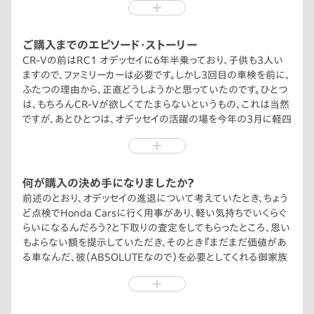
ご購入までのエピソード・ストーリー
CR-Vの前はRC1 オデッセイに6年半乗っており、子供も3人い
ますので、ファミリーカーは必要です。しかし3回目の車検を前に、
ふたつの理由から、正直どうしようかと思っていたのです。ひとつ
は、もちろんCR-Vが欲しくてたまらないというもの、これは当然
ですが、あとひとつは、オデッセイの活躍の場を今年の3月に軽四
から乗り換えた妻のフリード CROSSTARに奪われつつあったと
いうことです。フリードはハイブリッド車でHonda SENSINGも
ついており、優秀すぎる弟分にファミリーカーとしての立場をほ
ぼ完全に乗っ取られてしまっていたのです。オデッセイは普段使
何が購入の決め手になりましたか？
いから旅行まで大活躍してくれました、6年間で忘れることので
前述のとおり、オデッセイの進退について考えていたとき、ちょう
きない家族の思い出をたくさん作ってくれたウチのエースでし
ど点検でHonda Carsに行く用事があり、軽い気持ちでいくらぐ
た。とは言うものの、元々ネームバリューがあり、フリードよりも上
らいになるんだろう？と下取りの査定をしてもらったところ、思い
級車種であるオデッセイを手放すことに家族は難色を示し（そり
もよらない額を提示していただき、そのとき『まだまだ価値があ
ゃそうですよね）、そこから当時全く無名（我が家の中では）だった
る車なんだ、彼（ABSOLUTEなので）を必要としてくれる御家族
CR-Vの家族へのプレゼンが始まりました。こんなにいい車があ
が必ず他にいる』と思い、手放すことを決めました。つまり、他な
るということを家族に知ってもらいたい、その一存でした。
らぬオデッセイがCR-V購入を後押ししてくれたのです。彼には感
謝しています。どうか良い御家族の元で再び活躍してくれること