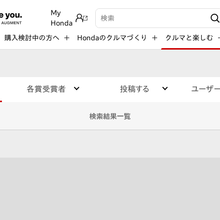
My
検索キーワード入力
Honda
購入検討中の方へ
Hondaのクルマづくり
クルマと楽しむ
各賞受賞者
投稿する
ユーザ
検索結果一覧