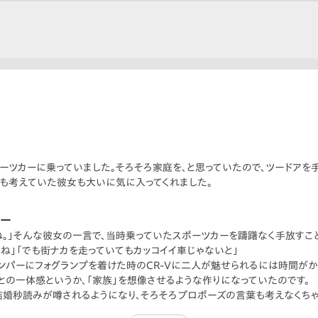
ポーツカーに乗っていました。そろそろ家庭を、と思っていたので、ツードアを
婚も考えていた彼女も大いに気に入ってくれました。
リー
。」そんな彼女の一言で、当時乗っていたスポーツカーを躊躇なく手放すこ
ね」「でも街ナカを走っていてもカッコイイ車じゃないと」
ンパーにフォグランプを着けた時のCR-Vに二人が魅せられるには時間がか
との一体感というか、「家族」を想像させるような作りになっていたのです。
結婚秒読みが噂されるようになり、そろそろプロポーズの言葉も考えなくち
スカレート。最終的にはそれぞれ別の道を歩くことになりました。