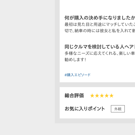
しかし、問題はここから。
1997年3月当時は、消費増税による
のです。販売店にはいつも二人で仲睦ま
何が購入の決め手になりましたか
と思っていたところ、彼女から連絡が。
最初は見た目と用途にマッチしていた
あの車には思い入れがあるから、納車
切で、納車の時には彼女と私を入れて新
思えばこの時が関係修復のラストチャン
その数年後、私が先に結婚し子宝に恵
同じクルマを検討している人へア
ので、予想通り小さい子供がいる間は
多様なニーズに応えてくれる、楽しい車
私が結婚して1年後くらいだったでし
勧めします！
た写真が。何気なく撮られた一枚でした
このように、何とも言えない淡くて微笑ま
#購入エピソード
総合評価
★★★★★
お気に入りポイント
外観