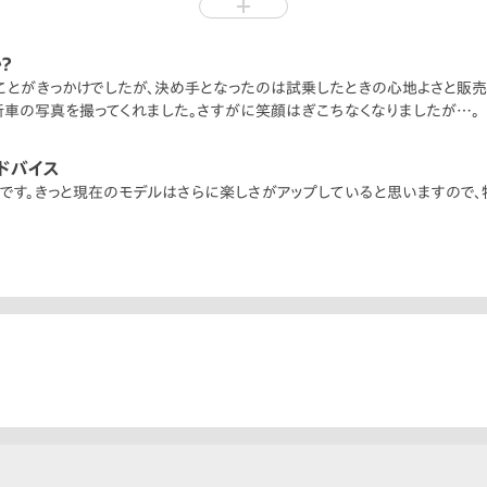
駆け込み需要で納車までにしばらくかかると言われていました。彼女とのケン
じく通っていたので、販売員の方も結婚間近だったことは知っているはず。
？
ことがきっかけでしたが、決め手となったのは試乗したときの心地よさと販
には付き合わせてほしいと。
車の写真を撮ってくれました。さすがに笑顔はぎこちなくなりましたが…。
スだったのかもしれません。しかし、二人が元の仲に戻ることはありません
まれました。相手は違えど当時描いていた家族の姿を実現させたのです。コ
ドバイス
本当に重宝しました。
です。きっと現在のモデルはさらに楽しさがアップしていると思いますので
ょうか。あの時に別れた彼女から結婚を知らせるハガキが送られてきました。
が、傍らには車庫に収まるCR-Vがあるじゃありませんか。彼女も心からCR
しい思い出が、CR-Vにはあるのです。