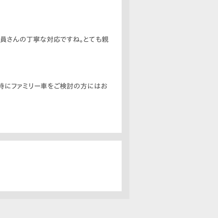
カ別れは、まさに納車までの間で起きた
でも納車は一人。カッコ悪い…。
売員さんの丁寧な対応ですね。とても親
でした。
ラムシフトは車内のスペースが広くなる
、特にファミリー車をご検討の方にはお
そこには素敵なご主人と新居前で撮られ
-Vを気に入っていたのですね。