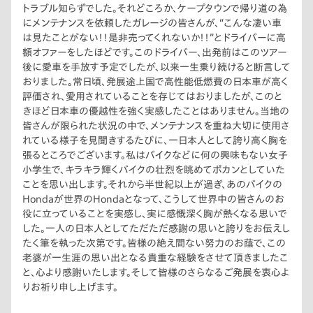
トラブル知らずでした。それどころか、ケープタウンで帰り道の為
にメンテナンスを依頼したガレージの皆さんが、“こんな凄い車
は見たことがない！！是非売ってくれないか！！”とドライバーに高
額オファーをしたほどです。このドライバー、出発前はこのツアー
後に愛車を手放す予定でしたが、以来一生乗り続けると断言して
おりました。常日頃、発展途上国で高性能低燃費の日本車が高く
評価され、愛用されていることを存じてはおりましたが、このと
きほど日本車の優越性を強く実感したことはありません。当地の
皆さんが限られた状況の中で、メンテナンスを重ね大切に使用さ
れている様子を見聞きするたびに、一日本人として誇り高く胸を
張るところでございます。私はバイクなどに何の興味もない女子
小学生で、キラキラ輝くバイクの壮烈を眺めてポカンとしていた
ことを思い出します。それから半世紀以上が過ぎ、あのバイクの
Hondaが世界のHondaとなって、こうして世界中の皆さんのお
役に立っていることを実感し、実に感慨深く胸が熱くなる思いで
した。一人の日本人としてただただ感謝の思いと誇りをお伝えし
たく筆を執った次第です。皆様の絶え間ない努力のお蔭で、この
老婆が一生涯の思い出となる貴重な経験をさせて頂きましたこ
と、心より感謝いたします。そして皆様のさらなるご発展を衷心よ
りお祈り申し上げます。