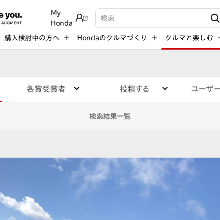
My
検索キーワード入力
Honda
購入検討中の方へ
Hondaのクルマづくり
クルマと楽しむ
各賞受賞者
投稿する
ユーザ
検索結果一覧