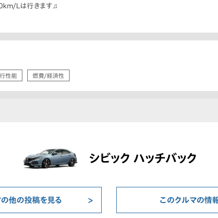
0km/Lは行きます♫
行性能
燃費/経済性
シビック ハッチバック
マの他の投稿を見る
このクルマの情