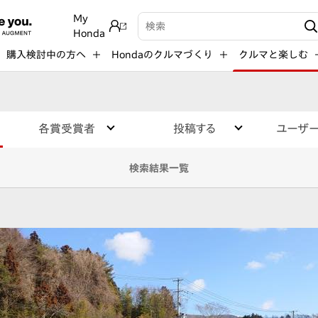
My
検索キーワード入力
Honda
購入検討中の方へ
Hondaのクルマづくり
クルマと楽しむ
各賞受賞者
投稿する
ユーザ
検索結果一覧