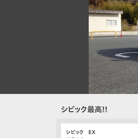
シビック最高!!
シビック EX