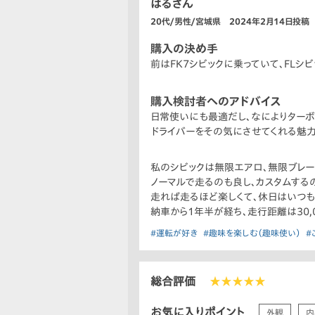
はるさん
20代/男性/宮城県 2024年2月14日投稿
購入の決め手
前はFK7シビックに乗っていて､FLシ
購入検討者へのアドバイス
日常使いにも最適だし､なによりターボ
ドライバーをその気にさせてくれる魅力
私のシビックは無限エアロ､無限ブレー
ノーマルで走るのも良し､カスタムする
走れば走るほど楽しくて､休日はいつも
納車から1年半が経ち､走行距離は30,
#運転が好き
#趣味を楽しむ（趣味使い）
#
総合評価
★★★★★
お気に入りポイント
外観
内