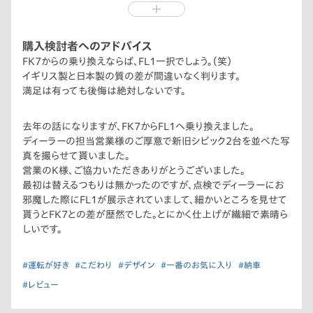
ー内に装備＋トランクのサブウーファー有りのBOSEプレミアムサ
ウンドシステムが標準で装備されていたのも乗り換えの決め手
でした(^_^)v
購入検討者へのアドバイス
Apple CarPlayで再生すると音質が良く判ります。
FK7からの乗り換えならば、FL1一択でしょう。（笑）
走りも低速側にトルクが振ってあり、FK7では使えなかった
イギリス製と日本製の質の差が間違いなく判ります。
ECONもFL1なら街乗りの場合は使えますね、ほぼ使わないで
満足は有っても後悔は絶対しないです。
すが。（笑）
ホイールのインセットも結構絶妙にセッティングされていて、社外
去年の話になりますが、FK7からFL1へ乗り換えました。
ホイールに変えなくてもスタイリッシュです。
ディーラーの担当営業様のご厚意で新旧シビック2台を並べた写
真を撮らせて貰いました。
営業のK様、ご協力いただきありがとうございました。
最初は替えるつもりは無かったのですが、点検でディーラーにお
邪魔した際にFL1が展示されていまして、細かいところを見せて
貰うとFK7との差が歴然でした。とにかく仕上げが繊細で素晴ら
しいです。
#運転が好き
#こだわり
#デザイン
#一番のお気に入り
#納車
#レビュー