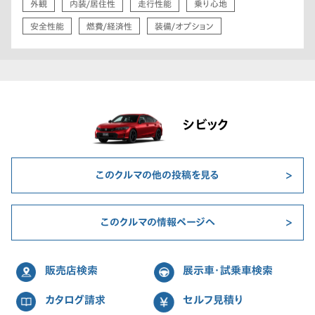
外観
内装/居住性
走行性能
乗り心地
安全性能
燃費/経済性
装備/オプション
シビック
このクルマの他の投稿を見る
このクルマの情報ページへ
販売店検索
展示車・試乗車検索
カタログ請求
セルフ見積り