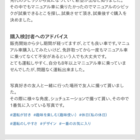
先代のシビックから気になっていて新型が出ると知りました。
その中でもマニュアル車に乗りたかったのでマニュアルのシビッ
クが試乗できるとこを探し、試乗させて頂き、試乗後すぐ購入を
決めました。
購入検討者へのアドバイス
販売開始から少し期間が経ってますが、とても良い車です。マニュ
アル車購入してみたいけど、免許取ってから一度もマニュアル車
に乗ってなくて不安があるという人でも大丈夫です。
とても運転しやすく、自分も8年以上マニュアル車に乗っていま
せんでしたが、問題なく運転出来ました。
写真好きの友人と一緒に行った場所で友人に撮って貰いまし
た。
その際に様々な角度、シュチュエーションで撮って貰い、その中で
1番気に入っている写真です。
#運転が好き
#趣味を楽しむ（趣味使い）
#休日（私の休日）
#運転のしやすさ
#デザイン
#一番のお気に入り