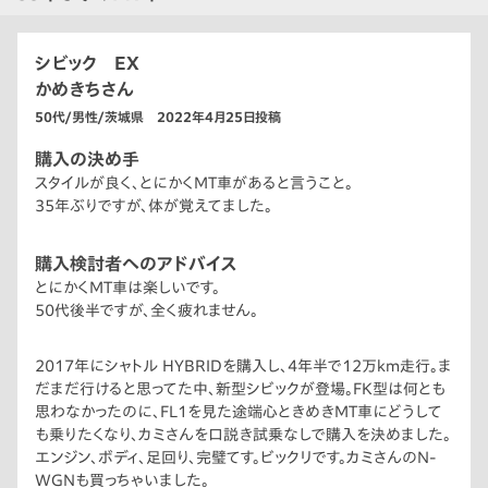
シビック EX
かめきちさん
50代/男性/茨城県 2022年4月25日投稿
購入の決め手
スタイルが良く、とにかくMT車があると言うこと。
35年ぶりですが、体が覚えてました。
購入検討者へのアドバイス
とにかくMT車は楽しいです。
50代後半ですが、全く疲れません。
2017年にシャトル HYBRIDを購入し、4年半で12万km走行。ま
だまだ行けると思ってた中、新型シビックが登場。FK型は何とも
思わなかったのに、FL1を見た途端心ときめきMT車にどうして
も乗りたくなり、カミさんを口説き試乗なしで購入を決めました。
エンジン、ボディ、足回り、完璧てす。ビックリです。カミさんのN-
WGNも買っちゃいました。