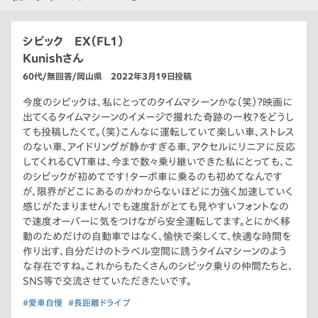
シビック EX（FL1）
Kunishさん
60代/無回答/岡山県 2022年3月19日投稿
今度のシビックは、私にとってのタイムマシーンかな（笑）？映画に
出てくるタイムマシーンのイメージで撮れた奇跡の一枚？をどうし
ても投稿したくて。（笑）こんなに運転していて楽しい車、ストレス
のない車、アイドリングが静かすぎる車、アクセルにリニアに反応
してくれるCVT車は、今まで数々乗り継いできた私にとっても、こ
のシビックが初めてです！ターボ車に乗るのも初めてなんです
が、限界がどこにあるのかわからないほどに力強く加速していく
感じがたまりません！でも速度計がとても見やすいフォントなの
で速度オーバーに気をつけながら安全運転してます。とにかく移
動のためだけの自動車ではなく、愉快で楽しくて、快適な時間を
作り出す、自分だけのトラベル空間に誘うタイムマシーンのよう
な存在ですね。これからもたくさんのシビック乗りの仲間たちと、
SNS等で交流させていただきたいです。
#愛車自慢
#長距離ドライブ