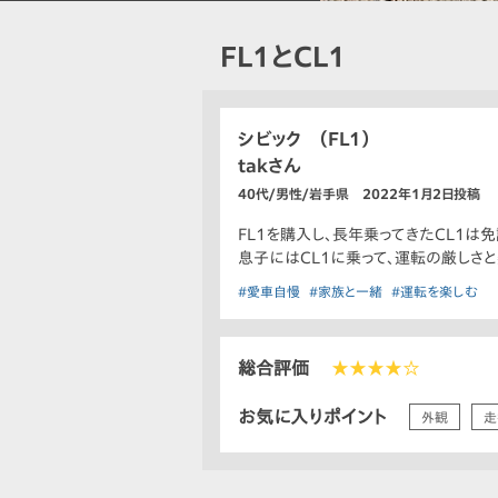
FL1とCL1
シビック （FL1）
takさん
40代/男性/岩手県 2022年1月2日投稿
FL1を購入し、長年乗ってきたCL1は
息子にはCL1に乗って、運転の厳しさ
#愛車自慢
#家族と一緒
#運転を楽しむ
総合評価
★★★★☆
お気に入りポイント
外観
走