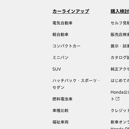
カーラインアップ
購入検討
電気自動車
セルフ見
軽自動車
販売店検
コンパクトカー
展示・試
ミニバン
カタログ
SUV
純正アク
ハッチバック・スポーツ・
はじめて
セダン
Honda
燃料電池車
ト
車種比較
クレジッ
福祉車両
新車オン