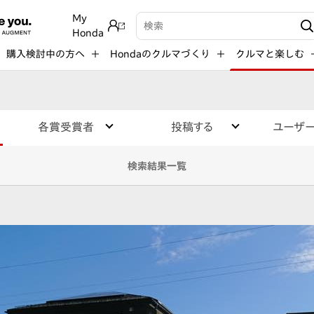
My
検索キーワード入力
Honda
購入検討中の方へ
Hondaのクルマづくり
クルマと楽しむ
各賞受賞者
投稿する
ユーザ
検索結果一覧